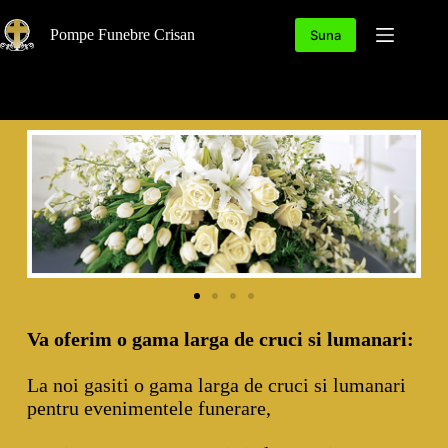
Pompe Funebre Crisan
Suna
Va oferim o gama larga de cruci si lumanari:
La noi gasiti o gama larga de cruci si lumanari
pentru evenimentele funerare,